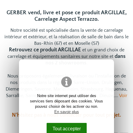
GERBER vend, livre et pose ce produit ARGILLAE,
Carrelage Aspect Terrazzo.
Notre société est spécialisée dans la vente de carrelage
intérieur et extérieur, et la réalisation de salle de bain dans le
Bas-Rhin (67) et en Moselle (57)
Retrouvez ce produit ARGILLAE
et un grand choix de
dans
carrelage
et
équipements sanitaires
sur notre site et
nos 2 showrooms
.
Nous proposons également la livraison ou l'installation de
nos produits dans la région de Sarre-Union, Drulingen,
Diemeringen, Saverne, Marlenheim, Strasbourg, Haguenau,
Sarralbe, Sarreguemines, Sarrebourg, Bitche, Dieuze,...
Voir
Notre site internet peut utiliser des
services tiers déposant des cookies. Vous
nos services
pouvez choisir de les activer ou non.
En savoir plus
N'hésitez pas à
nous contacter
pour tout projet.
Tout accepter