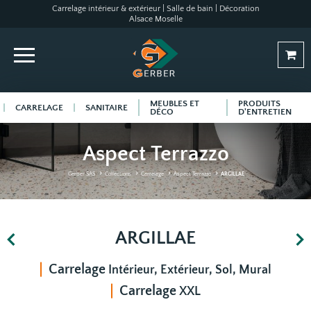
Carrelage intérieur & extérieur | Salle de bain | Décoration
Alsace Moselle
MEUBLES ET
PRODUITS
CARRELAGE
SANITAIRE
DÉCO
D'ENTRETIEN
Aspect Terrazzo
Gerber SAS
Collections
Carrelage
Aspect Terrazzo
ARGILLAE
ARGILLAE
Carrelage
Intérieur, Extérieur, Sol, Mural
Carrelage
XXL