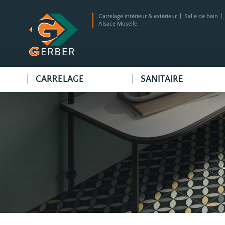
Carrelage intérieur & extérieur | Salle de bain 
Alsace Moselle
CARRELAGE
SANITAIRE
G