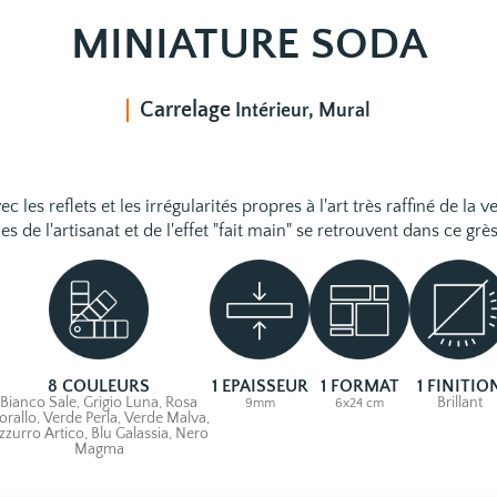
MINIATURE SODA
Carrelage
Intérieur, Mural
les reflets et les irrégularités propres à l'art très raffiné de la 
s de l'artisanat et de l'effet "fait main" se retrouvent dans ce gr
8 COULEURS
1 EPAISSEUR
1 FORMAT
1 FINITIO
Bianco Sale, Grigio Luna, Rosa
Brillant
9mm
6x24 cm
orallo, Verde Perla, Verde Malva,
zzurro Artico, Blu Galassia, Nero
Magma