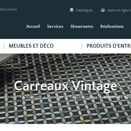
| Décoration
Catalogues
Vente en ligne /
Accueil
Services
Showrooms
Réalisations
MEUBLES ET DÉCO
PRODUITS D'ENTR
Carreaux Vintage
erber SAS
Collections
Carrelage
Carreaux Vintage
MINIATURE SO