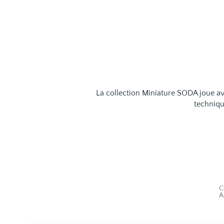
La collection Miniature SODA joue avec 
technique
C
A