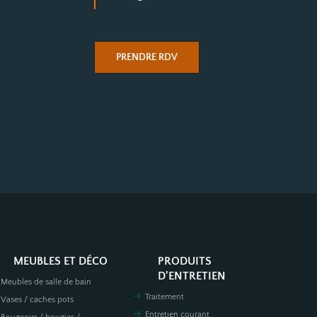
PRENDRE RDV
MEUBLES ET DÉCO
PRODUITS
D'ENTRETIEN
Meubles de salle de bain
Traitement
Vases / caches pots
Entretien courant