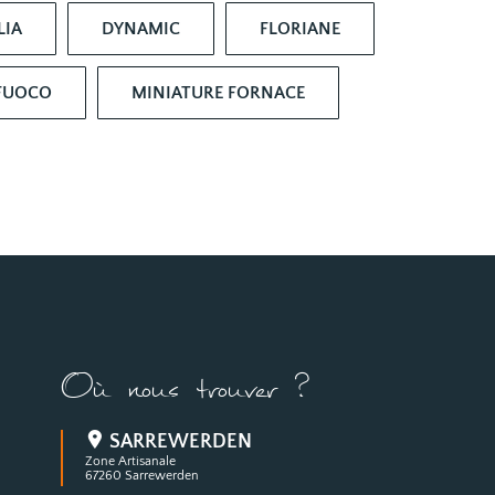
LIA
DYNAMIC
FLORIANE
 FUOCO
MINIATURE FORNACE
Où nous trouver ?
SARREWERDEN
Zone Artisanale
67260 Sarrewerden