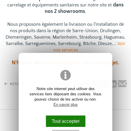
dans
carrelage
et
équipements sanitaires
sur notre site et
nos 2 showrooms
.
Nous proposons également la livraison ou l'installation de
nos produits dans la région de Sarre-Union, Drulingen,
Diemeringen, Saverne, Marlenheim, Strasbourg, Haguenau,
Sarralbe, Sarreguemines, Sarrebourg, Bitche, Dieuze,...
Voir
nos services
N'hésitez pas à
nous contacter
pour tout projet.
Partagez ce produit
RETOUR
Notre site internet peut utiliser des
services tiers déposant des cookies. Vous
pouvez choisir de les activer ou non.
En savoir plus
Voir aussi
Tout accepter