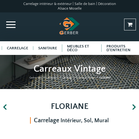
Carrelage intérieur & extérieur | Salle de bain | Décoration
Alsace Moselle
MEUBLES ET
PRODUITS
CARRELAGE
SANITAIRE
DÉCO
D'ENTRETIEN
Carreaux Vintage
Gerber SAS
Collections
Carrelage
Carreaux Vintage
FLORIANE
FLORIANE
Carrelage
Intérieur, Sol, Mural