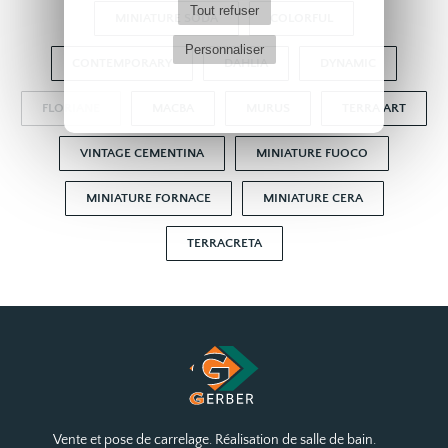
Tout refuser
MINIATURE SODA
COLORFUL
Personnaliser
CONTEMPORARY
DAHLIA
DYNAMIC
FLORIANE
MACBA
MURUS
TERRA ART
VINTAGE CEMENTINA
MINIATURE FUOCO
MINIATURE FORNACE
MINIATURE CERA
TERRACRETA
Vente et pose de carrelage. Réalisation de salle de bain.