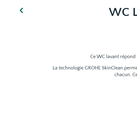
WC L
Ce WC lavant répond à 
La technologie GROHE SkinClean permet de
chacun. Ce