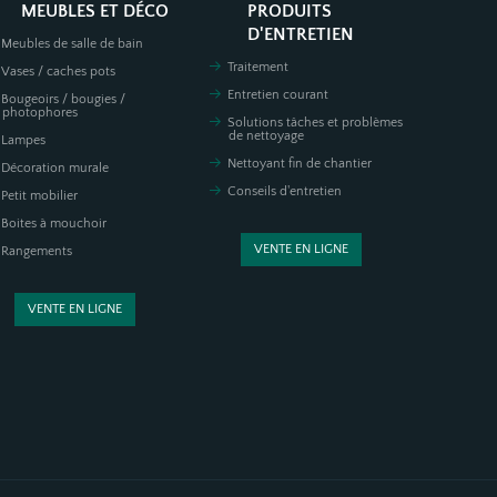
MEUBLES ET DÉCO
PRODUITS
D'ENTRETIEN
Meubles de salle de bain
Traitement
Vases / caches pots
Entretien courant
Bougeoirs / bougies /
photophores
Solutions tâches et problèmes
de nettoyage
Lampes
Nettoyant fin de chantier
Décoration murale
Conseils d'entretien
Petit mobilier
Boites à mouchoir
VENTE EN LIGNE
Rangements
VENTE EN LIGNE