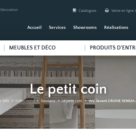
| Décoration
Catalogues
Vente en ligne /
Accueil
Services
Showrooms
Réalisations
MEUBLES ET DÉCO
PRODUITS D'ENTR
Le petit coin
r SAS
Collections
Sanitaire
Le petit coin
WC lavant GROHE SENSIA