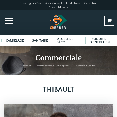
Carrelage intérieur & extérieur | Salle de bain | Décoration
Alsace Moselle
MEUBLES ET
PRODUITS
CARRELAGE
SANITAIRE
DÉCO
D'ENTRETIEN
Commerciale
Gerber SAS
Qui sommes-nous ?
Nos équipes
Commerciale
Thibault
THIBAULT