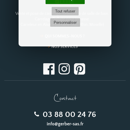
Tout refuser
Vente et pose de carrelage. Réalisation de salle de bain.
Carrelage Dallage pour terrasse.
Personnaliser
Carreleur en Alsace Lorraine (Bas-Rhin, Moselle)
QUI SOMMES-NOUS ?
NOS SERVICES
Contact
03 88 00 24 76
info@gerber-sas.fr