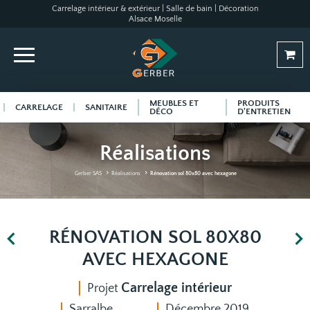
Carrelage intérieur & extérieur | Salle de bain | Décoration
Alsace Moselle
MEUBLES ET
PRODUITS
CARRELAGE
SANITAIRE
DÉCO
D'ENTRETIEN
Réalisations
Gerber SAS
Réalisations
Rénovation sol 80x80 avec hexagone
RÉNOVATION SOL 80X80
AVEC HEXAGONE
Carrelage intérieur
Projet
Sarralbe
Décembre 2019