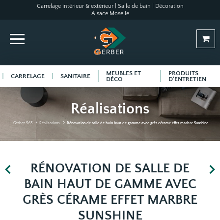
Carrelage intérieur & extérieur | Salle de bain | Décoration
Alsace Moselle
MEUBLES ET
PRODUITS
CARRELAGE
SANITAIRE
DÉCO
D'ENTRETIEN
Réalisations
Gerber SAS
Réalisations
Rénovation de salle de bain haut de gamme avec grès cérame effet marbre Sunshine
RÉNOVATION DE SALLE DE
BAIN HAUT DE GAMME AVEC
GRÈS CÉRAME EFFET MARBRE
SUNSHINE