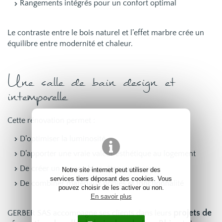
Rangements intégrés pour un confort optimal
Le contraste entre le bois naturel et l’effet marbre crée un
équilibre entre modernité et chaleur.
Une salle de bain design et
intemporelle
Cette rénovation permet :
D’optimiser la luminosité
D’apporter une vraie valeur esthétique au logement
De créer un espace bien-être sur mesure
Notre site internet peut utiliser des
services tiers déposant des cookies. Vous
De combiner matériaux nobles et fonctionnalité
pouvez choisir de les activer ou non.
En savoir plus
projets de
GERBER SAS accompagne ses clients dans leurs