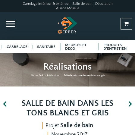
Carrelage intérieur & extérieur | Salle de bain | Décoration
Alsace Moselle
MEUBLES ET
PRODUITS
CARRELAGE
SANITAIRE
DÉCO
D'ENTRETIEN
Réalisations
Gerber SAS
Réalisations
Salle de bain dans les tons blancs et gris
SALLE DE BAIN DANS LES
TONS BLANCS ET GRIS
Salle de bain
Projet
Novembre 2017