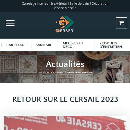
Carrelage intérieur & extérieur | Salle de bain | Décoration
Alsace Moselle
MEUBLES ET
PRODUITS
CARRELAGE
SANITAIRE
DÉCO
D'ENTRETIEN
Actualités
Gerber SAS
Actualités
Retour sur le Cersaie 2023
RETOUR SUR LE CERSAIE 2023