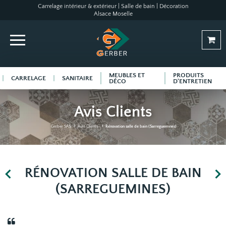
Carrelage intérieur & extérieur | Salle de bain | Décoration
Alsace Moselle
MEUBLES ET
PRODUITS
CARRELAGE
SANITAIRE
DÉCO
D'ENTRETIEN
Avis Clients
Gerber SAS
Avis Clients
Rénovation salle de bain (Sarreguemines)
RÉNOVATION SALLE DE BAIN
(SARREGUEMINES)