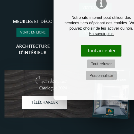
VENTE EN LIGNE
Notre site internet peut utiliser des
MEUBLES ET DÉCO
PRODUITS D'ENTRETIEN
services tiers déposant des cookies. V
pouvez choisir de les activer ou non.
VENTE EN LIGNE
VENTE EN LIGNE
En savoir plus
ARCHITECTURE
Tout accepter
D'INTÉRIEUR
Tout refuser
Personnaliser
Catalogues
Catalogue 2024
TÉLÉCHARGER