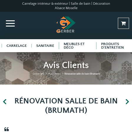
Carrelage intérieur & extérieur | Salle de bain | Décoration
Alsace Moselle
MEUBLES ET
PRODUITS
CARRELAGE
SANITAIRE
DÉCO
D'ENTRETIEN
Avis Clients
Gerber SAS
Avis Clients
Rénovation salle de bain (Brumath)
RÉNOVATION SALLE DE BAIN
(BRUMATH)