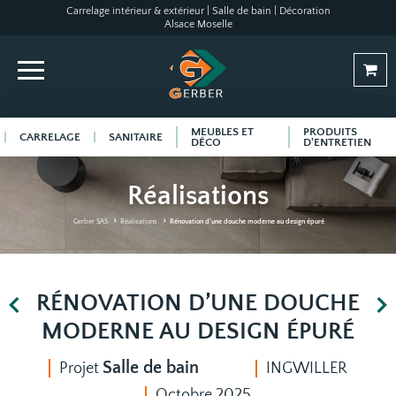
Carrelage intérieur & extérieur | Salle de bain | Décoration
Alsace Moselle
MEUBLES ET
PRODUITS
CARRELAGE
SANITAIRE
DÉCO
D'ENTRETIEN
Réalisations
Gerber SAS
Réalisations
Rénovation d’une douche moderne au design épuré
RÉNOVATION D’UNE DOUCHE
MODERNE AU DESIGN ÉPURÉ
Salle de bain
Projet
INGWILLER
Octobre 2025