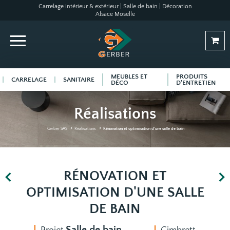
Carrelage intérieur & extérieur | Salle de bain | Décoration
Alsace Moselle
MEUBLES ET
PRODUITS
CARRELAGE
SANITAIRE
DÉCO
D'ENTRETIEN
Réalisations
Gerber SAS
Réalisations
Rénovation et optimisation d'une salle de bain
RÉNOVATION ET
OPTIMISATION D'UNE SALLE
DE BAIN