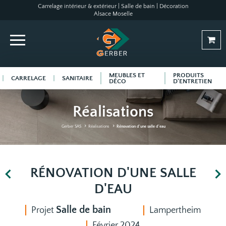
Carrelage intérieur & extérieur | Salle de bain | Décoration
Alsace Moselle
MEUBLES ET
PRODUITS
CARRELAGE
SANITAIRE
DÉCO
D'ENTRETIEN
Réalisations
Gerber SAS
Réalisations
Rénovation d'une salle d'eau
RÉNOVATION D'UNE SALLE
D'EAU
Salle de bain
Projet
Lampertheim
Février 2024