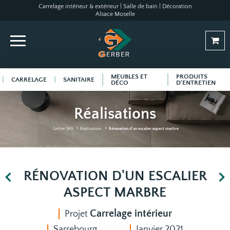
Carrelage intérieur & extérieur | Salle de bain | Décoration
Alsace Moselle
MEUBLES ET
PRODUITS
CARRELAGE
SANITAIRE
DÉCO
D'ENTRETIEN
Réalisations
Gerber SAS
Réalisations
Rénovation d'un escalier aspect marbre
RÉNOVATION D'UN ESCALIER
ASPECT MARBRE
Carrelage intérieur
Projet
Sarrebourg
Janvier 2021