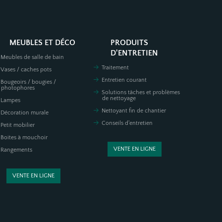
MEUBLES ET DÉCO
PRODUITS
D'ENTRETIEN
Meubles de salle de bain
Traitement
Vases / caches pots
Entretien courant
Bougeoirs / bougies /
photophores
Solutions tâches et problèmes
de nettoyage
Lampes
Nettoyant fin de chantier
Décoration murale
Conseils d'entretien
Petit mobilier
Boites à mouchoir
VENTE EN LIGNE
Rangements
VENTE EN LIGNE