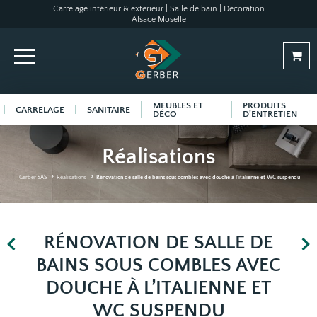
Carrelage intérieur & extérieur | Salle de bain | Décoration
Alsace Moselle
MEUBLES ET
PRODUITS
CARRELAGE
SANITAIRE
DÉCO
D'ENTRETIEN
Réalisations
Gerber SAS
Réalisations
Rénovation de salle de bains sous combles avec douche à l’italienne et WC suspendu
RÉNOVATION DE SALLE DE
BAINS SOUS COMBLES AVEC
DOUCHE À L’ITALIENNE ET
WC SUSPENDU