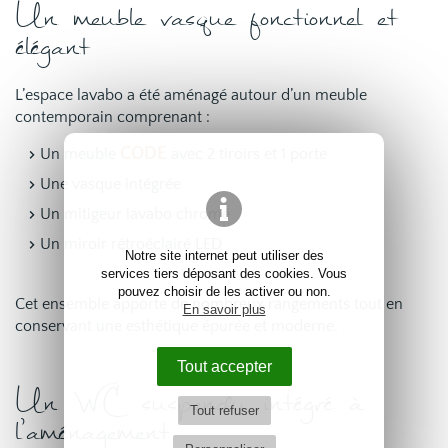
Un meuble vasque fonctionnel et
élégant
L’espace lavabo a été aménagé autour d’un meuble
contemporain comprenant :
CODE
Un meuble
avec 2 tiroirs et 1 porte
Une vasque intégrée
Un mitigeur lavabo chromé
Un miroir rétroéclairé LED
Notre site internet peut utiliser des
services tiers déposant des cookies. Vous
pouvez choisir de les activer ou non.
Cet ensemble apporte de nombreux rangements tout en
En savoir plus
conservant une esthétique épurée et moderne.
Tout accepter
Un WC suspendu intégré à
Tout refuser
l’aménagement