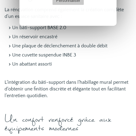
Personnaliser
La rénovation comprend également la création complète
d’un espace sanitaire avec :
Un bâti-support BASE 2.0
Un réservoir encastré
Une plaque de déclenchement à double débit
Une cuvette suspendue INBE 3
Un abattant assorti
L’intégration du bâti-support dans l’habillage mural permet
d’obtenir une finition discrète et élégante tout en facilitant
l’entretien quotidien.
Un confort renforcé grâce aux
équipements modernes