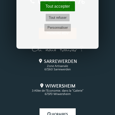
03 88 00 24 76
Tout accepter
info@gerber-sas.fr
Tout refuser
Personnaliser
PRENDRE RDV
Où nous trouver ?
SARREWERDEN
Zone Artisanale
67260 Sarrewerden
WIWERSHEIM
3 Allée de l'Economie, dans la "Galerie"
67370 Wiwersheim
HORAIRES