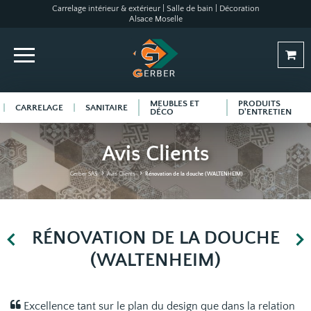
Carrelage intérieur & extérieur | Salle de bain | Décoration
Alsace Moselle
MEUBLES ET
PRODUITS
CARRELAGE
SANITAIRE
DÉCO
D'ENTRETIEN
Avis Clients
Gerber SAS
Avis Clients
Rénovation de la douche (WALTENHEIM)
RÉNOVATION DE LA DOUCHE
(WALTENHEIM)
Excellence tant sur le plan du design que dans la relation