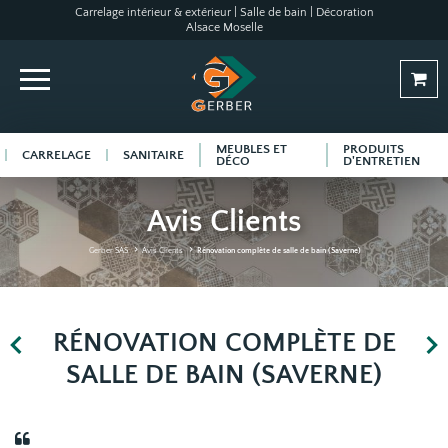
Carrelage intérieur & extérieur | Salle de bain | Décoration
Alsace Moselle
MEUBLES ET
PRODUITS
CARRELAGE
SANITAIRE
DÉCO
D'ENTRETIEN
Avis Clients
Gerber SAS
Avis Clients
Rénovation complète de salle de bain (Saverne)
RÉNOVATION COMPLÈTE DE
SALLE DE BAIN (SAVERNE)