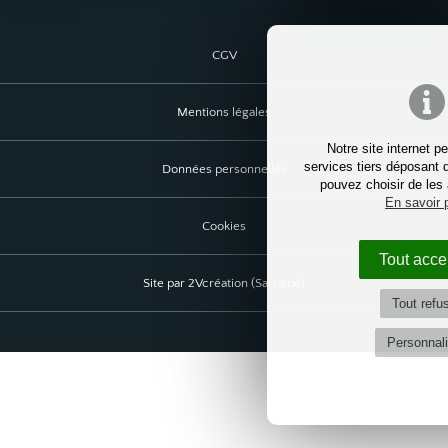
CGV
Mentions légales
Notre site internet pe
services tiers déposant 
Données personnelles
pouvez choisir de les 
En savoir 
Cookies
Tout acce
Site par 2Vcréation (Sarralbe)
Tout refu
Personnali