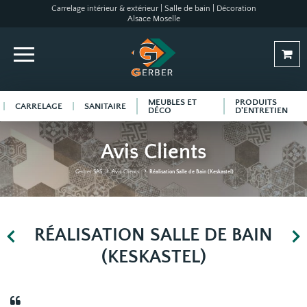
Carrelage intérieur & extérieur | Salle de bain | Décoration
Alsace Moselle
MEUBLES ET
PRODUITS
CARRELAGE
SANITAIRE
DÉCO
D'ENTRETIEN
Avis Clients
Gerber SAS
Avis Clients
Réalisation Salle de Bain (Keskastel)
RÉALISATION SALLE DE BAIN
(KESKASTEL)