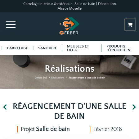
Carrelage intérieur & extérieur | Salle de bain | Décoration
Alsace Moselle
MEUBLES ET
PRODUITS
CARRELAGE
SANITAIRE
DÉCO
D'ENTRETIEN
Réalisations
Gerber SAS
Réalisations
Réagencement d'une salle de bain
RÉAGENCEMENT D'UNE SALLE
DE BAIN
Salle de bain
Projet
Février 2018