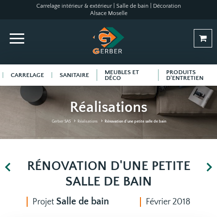
Carrelage intérieur & extérieur | Salle de bain | Décoration
Alsace Moselle
MEUBLES ET
PRODUITS
CARRELAGE
SANITAIRE
DÉCO
D'ENTRETIEN
Réalisations
Gerber SAS
Réalisations
Rénovation d'une petite salle de bain
RÉNOVATION D'UNE PETITE
SALLE DE BAIN
Salle de bain
Projet
Février 2018