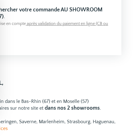
 chercher votre commande AU SHOWROOM
7)
.
ise en compte
après validation du paiement en ligne (CB ou
L,
ain dans le Bas-Rhin (67) et en Moselle (57)
dans nos 2 showrooms
ires
sur notre site et
.
emeringen, Saverne, Marlenheim, Strasbourg, Haguenau,
ices