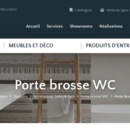
| Décoration
Catalogues
Vente en ligne /
Accueil
Services
Showrooms
Réalisations
MEUBLES ET DÉCO
PRODUITS D'ENTR
Porte brosse WC
tions
Sanitaire
Accessoires Salle de bain
Porte brosse WC
Porte br