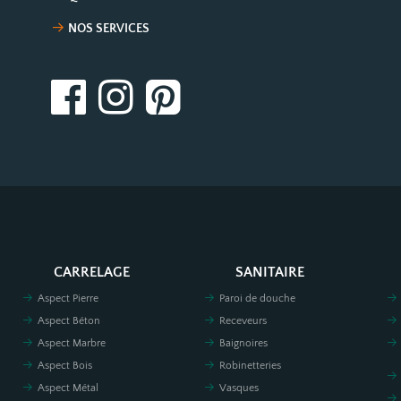
NOS SERVICES
CARRELAGE
SANITAIRE
Aspect Pierre
Paroi de douche
Aspect Béton
Receveurs
Aspect Marbre
Baignoires
Aspect Bois
Robinetteries
Aspect Métal
Vasques