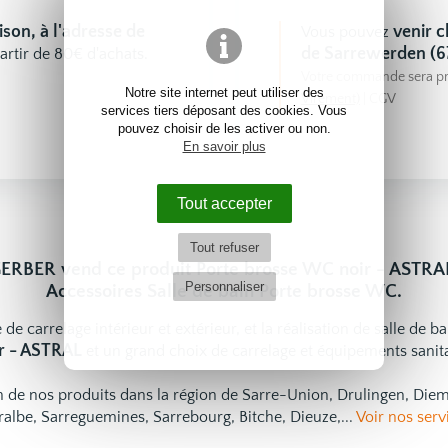
aison, à l'adresse de
venir
Vous pouvez
de Sarrewerden (6
artir de 80€ d'achats.
Votre commande sera pr
Notre site internet peut utiliser des
Virement)
|
CGV
services tiers déposant des cookies. Vous
pouvez choisir de les activer ou non.
En savoir plus
Tout accepter
Tout refuser
ERBER vend ce produit Porte brosse WC noir - ASTRA
Personnaliser
Accessoires Salle de bain Porte brosse WC.
 de carrelage intérieur et extérieur, et la réalisation de salle de b
r - ASTRAL
et un grand choix de
carrelage
et
équipements sanita
ion de nos produits dans la région de Sarre-Union, Drulingen, Di
ralbe, Sarreguemines, Sarrebourg, Bitche, Dieuze,...
Voir nos serv