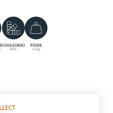
S
COULEUR(S)
POIDS
Noir
m
0,6Kg
LLECT