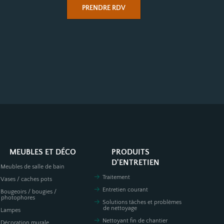
PRENDRE RDV
MEUBLES ET DÉCO
PRODUITS
D'ENTRETIEN
Meubles de salle de bain
Traitement
Vases / caches pots
Entretien courant
Bougeoirs / bougies /
photophores
Solutions tâches et problèmes
de nettoyage
Lampes
Nettoyant fin de chantier
Décoration murale