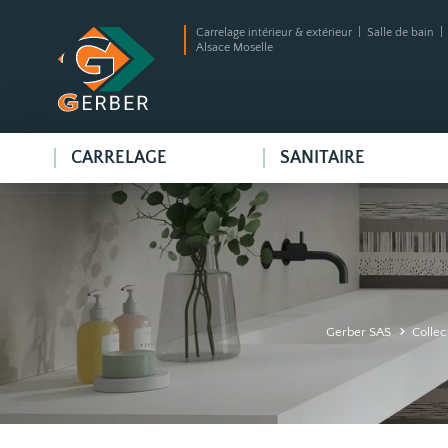
Carrelage intérieur & extérieur | Salle de bain 
Alsace Moselle
CARRELAGE
SANITAIRE
Gerber SAS
Collec