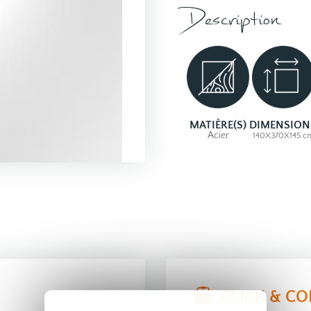
Description
MATIÈRE(S)
DIMENSION
Acier
140X370X145 c
CLICK & CO