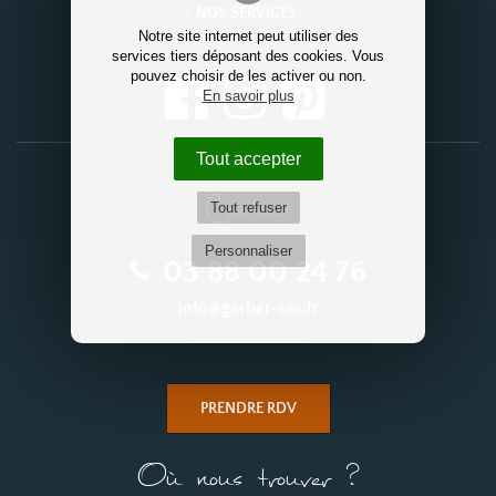
NOS SERVICES
Notre site internet peut utiliser des
services tiers déposant des cookies. Vous
pouvez choisir de les activer ou non.
En savoir plus
Tout accepter
Contact
Tout refuser
Personnaliser
03 88 00 24 76
info@gerber-sas.fr
PRENDRE RDV
Où nous trouver ?