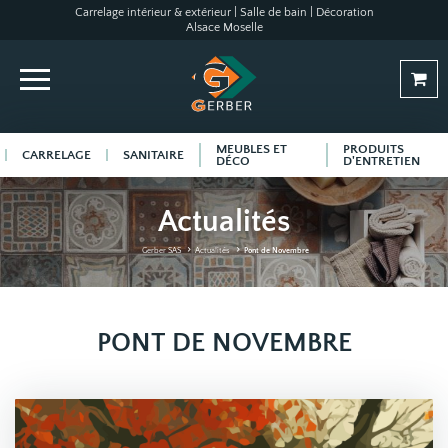
Carrelage intérieur & extérieur | Salle de bain | Décoration
Alsace Moselle
MEUBLES ET
PRODUITS
CARRELAGE
SANITAIRE
DÉCO
D'ENTRETIEN
Actualités
Gerber SAS
Actualités
Pont de Novembre
PONT DE NOVEMBRE