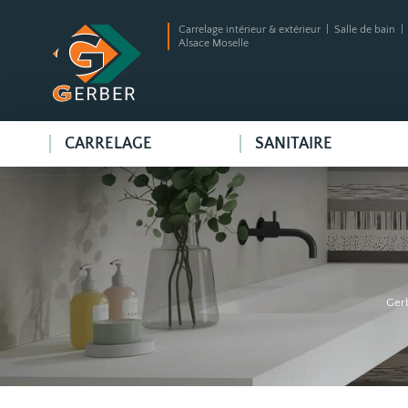
Carrelage intérieur & extérieur | Salle de bain 
Alsace Moselle
CARRELAGE
SANITAIRE
Ger