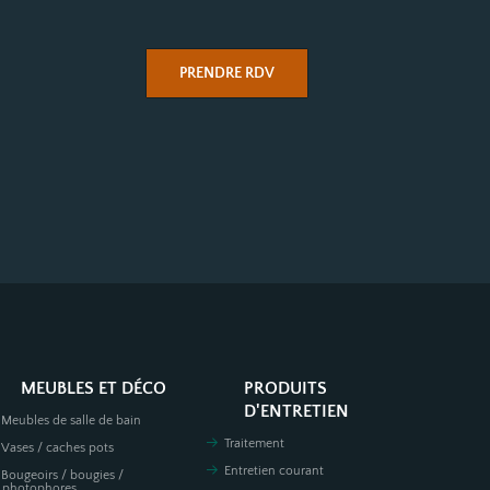
PRENDRE RDV
MEUBLES ET DÉCO
PRODUITS
D'ENTRETIEN
Meubles de salle de bain
Traitement
Vases / caches pots
Entretien courant
Bougeoirs / bougies /
photophores