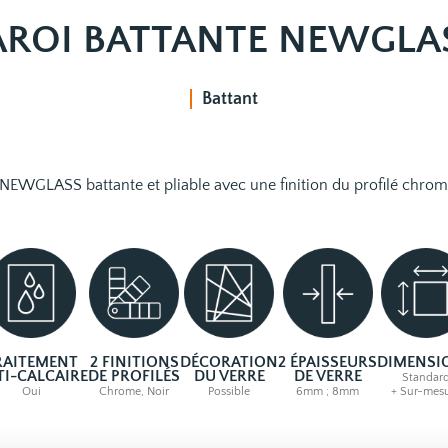
AROI BATTANTE NEWGLA
Battant
NEWGLASS battante et pliable avec une finition du profilé chromé 
RAITEMENT
2 FINITIONS
D
É
CORATION
2
É
PAISSEURS
DIMENSI
TI-CALCAIRE
DE PROFIL
É
S
DU VERRE
DE VERRE
Standar
Oui
Chrome, Noir
Possible
6mm ; 8mm
+ Sur-mes