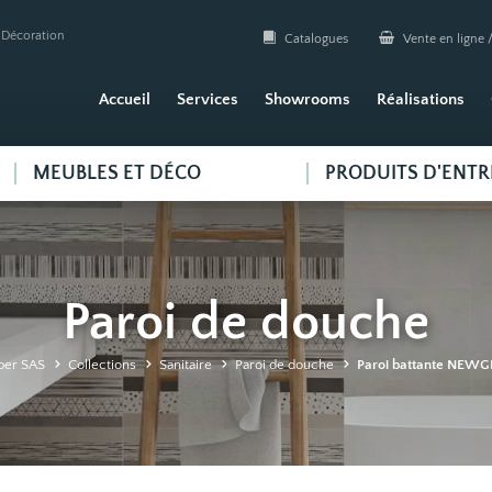
| Décoration
Catalogues
Vente en ligne /
Accueil
Services
Showrooms
Réalisations
MEUBLES ET DÉCO
PRODUITS D'ENTR
Paroi de douche
ber SAS
Collections
Sanitaire
Paroi de douche
Paroi battante NEW