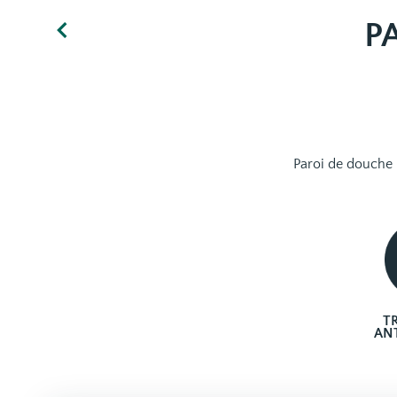
P
Paroi de douche 
T
AN