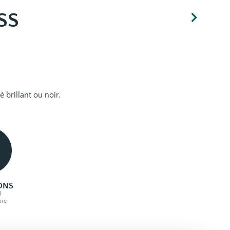
SS
brillant ou noir.
ONS
d
ure