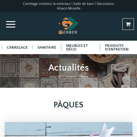
Carrelage intérieur & extérieur | Salle de bain | Décoration
Alsace Moselle
MEUBLES ET
PRODUITS
CARRELAGE
SANITAIRE
DÉCO
D'ENTRETIEN
Actualités
Gerber SAS
Actualités
Pâques
PÂQUES