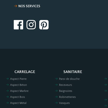
NOS SERVICES
CARRELAGE
SANITAIRE
Aspect Pierre
Paroi de douche
Aspect Béton
Receveurs
Aspect Marbre
Baignoires
Aspect Bois
Robinetteries
Aspect Métal
Vasques