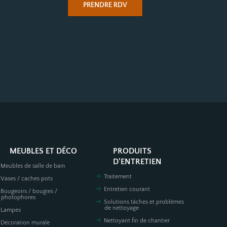
PRENDRE RDV
MEUBLES ET DÉCO
PRODUITS
D'ENTRETIEN
Meubles de salle de bain
Traitement
Vases / caches pots
Entretien courant
Bougeoirs / bougies /
photophores
Solutions tâches et problèmes
de nettoyage
Lampes
Nettoyant fin de chantier
Décoration murale