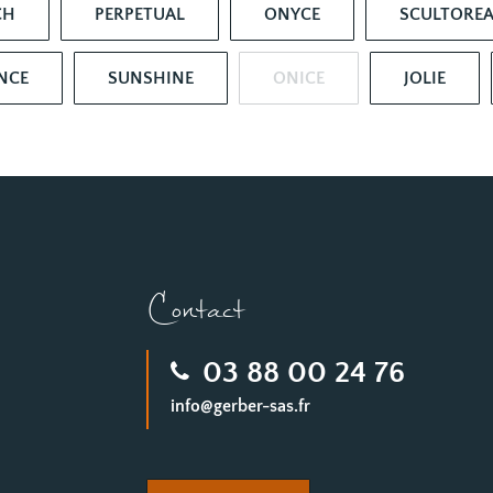
CH
PERPETUAL
ONYCE
SCULTORE
NCE
SUNSHINE
ONICE
JOLIE
Contact
03 88 00 24 76
info@gerber-sas.fr