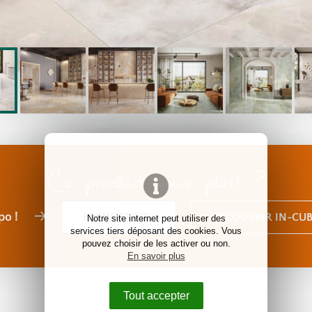
Ce produit vous plait ?
po !
PRENDRE RDV
DÉCOUVRIR IN-CUB
Notre site internet peut utiliser des
services tiers déposant des cookies. Vous
pouvez choisir de les activer ou non.
En savoir plus
Tout accepter