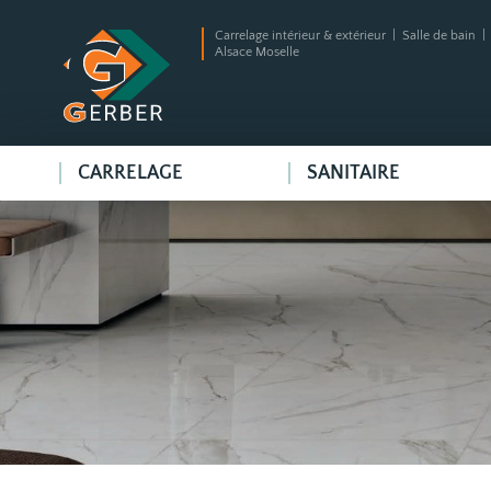
Carrelage intérieur & extérieur | Salle de bain 
Alsace Moselle
CARRELAGE
SANITAIRE