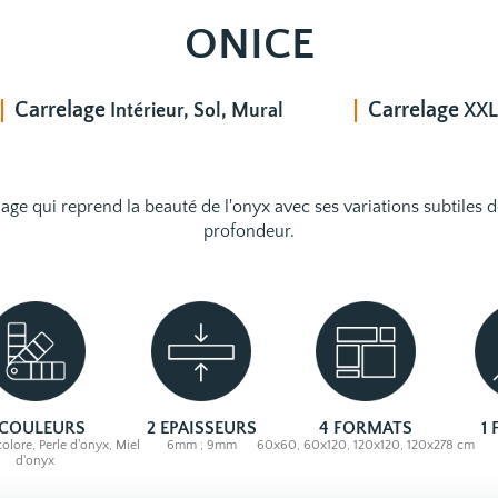
ONICE
Carrelage
Carrelage
Intérieur, Sol, Mural
XXL
age qui reprend la beauté de l'onyx avec ses variations subtiles de
profondeur.
 COULEURS
2 EPAISSEURS
4 FORMATS
1
olore, Perle d'onyx, Miel
6mm ; 9mm
60x60, 60x120, 120x120, 120x278 cm
d'onyx