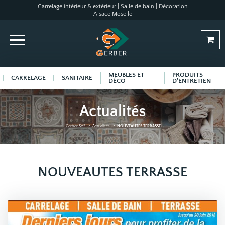
Carrelage intérieur & extérieur | Salle de bain | Décoration
Alsace Moselle
MEUBLES ET
PRODUITS
CARRELAGE
SANITAIRE
DÉCO
D'ENTRETIEN
Actualités
Gerber SAS
Actualités
NOUVEAUTES TERRASSE
NOUVEAUTES TERRASSE