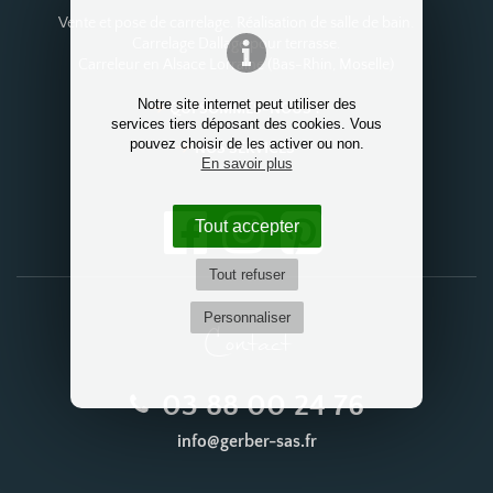
Vente et pose de carrelage. Réalisation de salle de bain.
Carrelage Dallage pour terrasse.
Carreleur en Alsace Lorraine (Bas-Rhin, Moselle)
Notre site internet peut utiliser des
QUI SOMMES-NOUS ?
services tiers déposant des cookies. Vous
pouvez choisir de les activer ou non.
NOS SERVICES
En savoir plus
Tout accepter
Tout refuser
Personnaliser
Contact
03 88 00 24 76
info@gerber-sas.fr