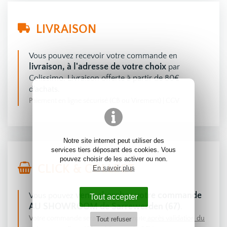
LIVRAISON
Vous pouvez recevoir votre commande en
livraison, à l'adresse de votre choix
par
Colissimo. Livraison offerte à partir de 80€
d'achats.
Paiement en ligne sécurisé (CB ou Virement)
|
CGV
Notre site internet peut utiliser des
services tiers déposant des cookies. Vous
pouvez choisir de les activer ou non.
CLICK & COLLECT
En savoir plus
venir chercher votre commande
Vous pouvez
Tout accepter
AU SHOWROOM de Sarrewerden (67)
.
Votre commande sera prise en compte
après validation du
Tout refuser