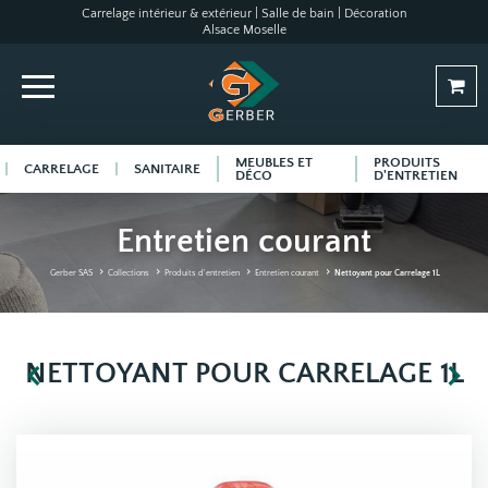
Carrelage intérieur & extérieur | Salle de bain | Décoration
Alsace Moselle
MEUBLES ET
PRODUITS
CARRELAGE
SANITAIRE
DÉCO
D'ENTRETIEN
Entretien courant
Gerber SAS
Collections
Produits d'entretien
Entretien courant
Nettoyant pour Carrelage 1L
NETTOYANT POUR CARRELAGE 1L