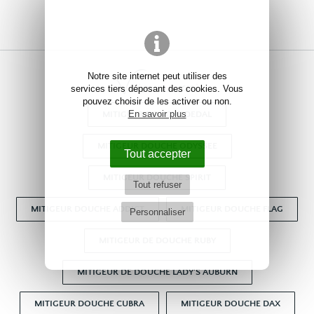
Voir aussi
Notre site internet peut utiliser des
services tiers déposant des cookies. Vous
pouvez choisir de les activer ou non.
En savoir plus
MITIGEUR DOUCHE DEDAL
MITIGEUR DOUCHE ODYSSEE
Tout accepter
MITIGEUR DOUCHE SPIRIT
Tout refuser
MITIGEUR DOUCHE ADDICT
MITIGEUR DOUCHE FLAG
Personnaliser
MITIGEUR DE DOUCHE RUBY
MITIGEUR DE DOUCHE LADY'S AUBURN
MITIGEUR DOUCHE CUBRA
MITIGEUR DOUCHE DAX