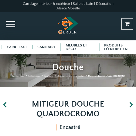
Carrelage intérieur & extérieur | Salle de bain | Décoration
Alsace Moselle
MEUBLES ET
PRODUITS
CARRELAGE
SANITAIRE
DÉCO
D'ENTRETIEN
Douche
Gerber SAS
Collections
Sanitaire
Robinetteries
Douche
Mitigeur douche QUADROCROMO
MITIGEUR DOUCHE
QUADROCROMO
Encastré