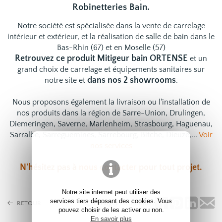
Robinetteries Bain.
Notre société est spécialisée dans la vente de carrelage
intérieur et extérieur, et la réalisation de salle de bain dans le
Bas-Rhin (67) et en Moselle (57)
Retrouvez ce produit Mitigeur bain ORTENSE
et un
grand choix de
carrelage
et
équipements sanitaires
sur
dans nos 2 showrooms
notre site et
.
Nous proposons également la livraison ou l'installation de
nos produits dans la région de Sarre-Union, Drulingen,
Diemeringen, Saverne, Marlenheim, Strasbourg, Haguenau,
Sarralbe, Sarreguemines, Sarrebourg, Bitche, Dieuze,...
Voir
nos services
N'hésitez pas à
nous contacter
pour tout projet.
Notre site internet peut utiliser des
services tiers déposant des cookies. Vous
Partagez ce produit
RETOUR
pouvez choisir de les activer ou non.
En savoir plus