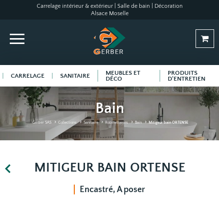
Carrelage intérieur & extérieur | Salle de bain | Décoration
Alsace Moselle
MEUBLES ET
PRODUITS
CARRELAGE
SANITAIRE
DÉCO
D'ENTRETIEN
Bain
Gerber SAS
Collections
Sanitaire
Robinetteries
Bain
Mitigeur bain ORTENSE
MITIGEUR BAIN ORTENSE
Encastré, A poser