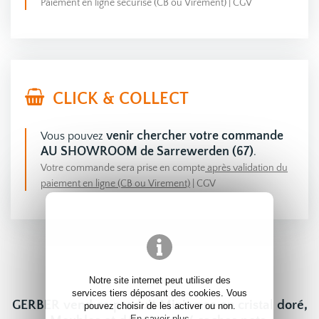
Paiement en ligne sécurisé (CB ou Virement)
|
CGV
CLICK & COLLECT
venir chercher votre commande
Vous pouvez
AU SHOWROOM de Sarrewerden (67)
.
Votre commande sera prise en compte
après validation du
paiement en ligne (CB ou Virement)
|
CGV
Notre site internet peut utiliser des
services tiers déposant des cookies. Vous
GERBER vend ce produit Mini vase en cristal doré,
pouvez choisir de les activer ou non.
En savoir plus