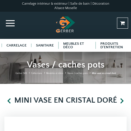
Carrelage intérieur & extérieur | Salle de bain | Décoration
Alsace Moselle
MEUBLES ET
PRODUITS
CARRELAGE
SANITAIRE
DÉCO
D'ENTRETIEN
Vases / caches pots
Gerber SAS
Collections
Meubles et déco
Vases / caches pots
Mini vase en cristal doré
MINI VASE EN CRISTAL DORÉ