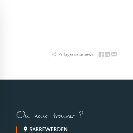
Partagez cette news !
Où nous trouver ?
SARREWERDEN