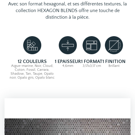
Avec son format hexagonal, et ses différentes textures, la
collection HEXAGON BLENDS offre une touche de
distinction à la pièce.
12 COULEURS
1 EPAISSEUR
1 FORMAT
1 FINITION
Aigue-marine, Noir, Cloud,
4,6mm
3,17x3,17 cm
Brillant
Coton, Fossil, Carrara,
Shadow, Tan, Taupe, Opalo
noir, Opalo girs, Opalo blanc