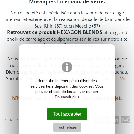
Mosaïques En émaux de verre.
Notre société est spécialisée dans la vente de carrelage
intérieur et extérieur, et la réalisation de salle de bain dans le
Bas-Rhin (67) et en Moselle (57)
Retrouvez ce produit HEXAGON BLENDS
et un grand
choix de
carrelage
et
équipements sanitaires
sur notre site
dans nos 2 showrooms
et
.
Nous proposons également la livraison ou l'installation de
nos produits dans la région de Sarre-Union, Drulingen,
Diemeringen, Saverne, Marlenheim, Strasbourg, Haguenau,
Sarralbe, Sarreguemines, Sarrebourg, Bitche, Dieuze,...
Voir
Notre site internet peut utiliser des
nos services
services tiers déposant des cookies. Vous
pouvez choisir de les activer ou non.
En savoir plus
N'hésitez pas à
nous contacter
pour tout projet.
Tout accepter
Partagez ce produit
RETOUR
Tout refuser