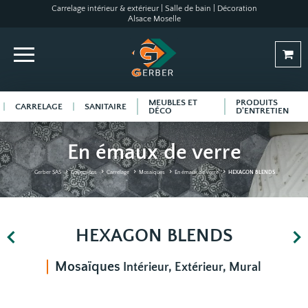
Carrelage intérieur & extérieur | Salle de bain | Décoration
Alsace Moselle
MEUBLES ET
PRODUITS
CARRELAGE
SANITAIRE
DÉCO
D'ENTRETIEN
En émaux de verre
Gerber SAS
Collections
Carrelage
Mosaïques
En émaux de verre
HEXAGON BLENDS
HEXAGON BLENDS
Mosaïques
Intérieur, Extérieur, Mural