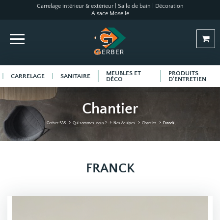
Carrelage intérieur & extérieur | Salle de bain | Décoration
Alsace Moselle
MEUBLES ET
PRODUITS
CARRELAGE
SANITAIRE
DÉCO
D'ENTRETIEN
Chantier
Gerber SAS
Qui sommes-nous ?
Nos équipes
Chantier
Franck
FRANCK