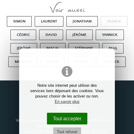
Voir aussi
SIMON
LAURENT
JONATHAN
FRANCK
CÉDRIC
DAVID
JÉRÔME
YANNICK
JÉRÔME
PASCAL
STÉPHANE
PAUL
MORGAN
JULIEN
SYLVAIN
YANNICK
Notre site internet peut utiliser des
services tiers déposant des cookies. Vous
pouvez choisir de les activer ou non.
En savoir plus
Tout accepter
Vente et pose de carrelage. Réalisation de salle de bain.
Carrelage Dallage pour terrasse.
Tout refuser
Carreleur en Alsace Lorraine (Bas-Rhin, Moselle)