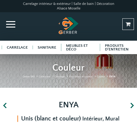
Carrelage intérieur & extérieur | Salle de bain | Décoration
Alsace Moselle
MEUBLES ET
PRODUITS
CARRELAGE
SANITAIRE
DÉCO
D'ENTRETIEN
Couleur
Gerber SAS
Collections
Carrelage
Unis (blanc et couleur)
Couleur
ENYA
ENYA
Unis (blanc et couleur)
Intérieur, Mural