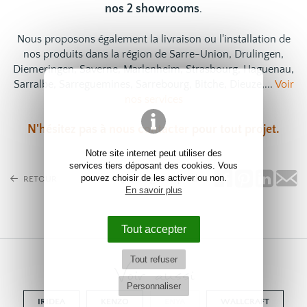
nos 2 showrooms
.
Nous proposons également la livraison ou l'installation de
nos produits dans la région de Sarre-Union, Drulingen,
Diemeringen, Saverne, Marlenheim, Strasbourg, Haguenau,
Sarralbe, Sarreguemines, Sarrebourg, Bitche, Dieuze,...
Voir
nos services
N'hésitez pas à
nous contacter
pour tout projet.
Notre site internet peut utiliser des
services tiers déposant des cookies. Vous
pouvez choisir de les activer ou non.
Partagez ce produit
RETOUR
En savoir plus
Tout accepter
Tout refuser
Voir aussi
Personnaliser
IRIDEA
KENZO
ENYA
WALLCRAFT