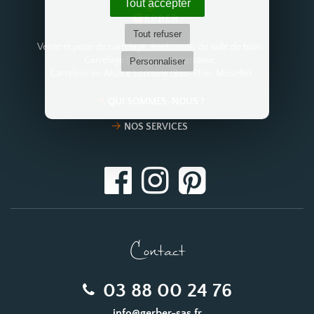
Tout accepter
Tout refuser
Vente et pose de carrelage. Réalisation de salle de bain.
Carrelage Dallage pour terrasse.
Personnaliser
Carreleur en Alsace Lorraine (Bas-Rhin, Moselle)
QUI SOMMES-NOUS ?
NOS SERVICES
Contact
03 88 00 24 76
info@gerber-sas.fr