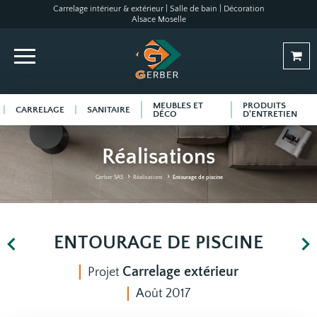
Carrelage intérieur & extérieur | Salle de bain | Décoration
Alsace Moselle
MEUBLES ET
PRODUITS
CARRELAGE
SANITAIRE
DÉCO
D'ENTRETIEN
Réalisations
Gerber SAS
Réalisations
Entourage de piscine
ENTOURAGE DE PISCINE
Carrelage extérieur
Projet
Août 2017