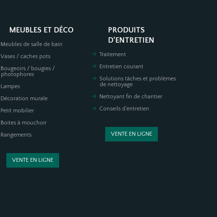
MEUBLES ET DÉCO
PRODUITS
D'ENTRETIEN
Meubles de salle de bain
Traitement
Vases / caches pots
Entretien courant
Bougeoirs / bougies /
photophores
Solutions tâches et problèmes
de nettoyage
Lampes
Nettoyant fin de chantier
Décoration murale
Conseils d'entretien
Petit mobilier
Boites à mouchoir
VENTE EN LIGNE
Rangements
VENTE EN LIGNE