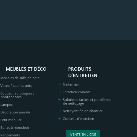
MEUBLES ET DÉCO
PRODUITS
D'ENTRETIEN
Meubles de salle de bain
Traitement
Vases / caches pots
Entretien courant
Bougeoirs / bougies /
photophores
Solutions tâches et problèmes
de nettoyage
Lampes
Nettoyant fin de chantier
Décoration murale
Conseils d'entretien
Petit mobilier
Boites à mouchoir
VENTE EN LIGNE
Rangements