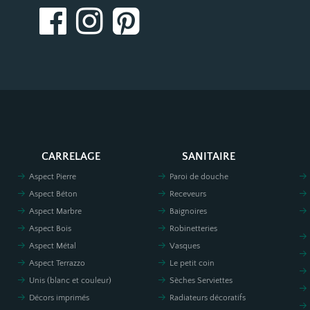
CARRELAGE
SANITAIRE
Aspect Pierre
Paroi de douche
Aspect Béton
Receveurs
Aspect Marbre
Baignoires
Aspect Bois
Robinetteries
Aspect Métal
Vasques
Aspect Terrazzo
Le petit coin
Unis (blanc et couleur)
Sèches Serviettes
Décors imprimés
Radiateurs décoratifs