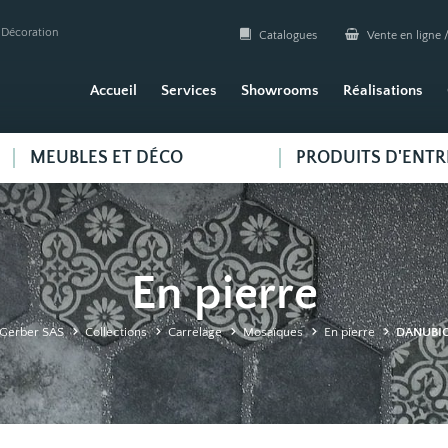
| Décoration
Catalogues
Vente en ligne /
Accueil
Services
Showrooms
Réalisations
MEUBLES ET DÉCO
PRODUITS D'ENTR
En pierre
Gerber SAS
Collections
Carrelage
Mosaïques
En pierre
DANUBI