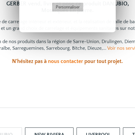
GERBER vend, livre et pose ce produit DANUBIO,
Personnaliser
Mosaïques En pierre.
 de carrelage intérieur et extérieur, et la réalisation de salle de b
et un grand choix de
carrelage
et
équipements sanitaires
sur not
ion de nos produits dans la région de Sarre-Union, Drulingen, Di
ralbe, Sarreguemines, Sarrebourg, Bitche, Dieuze,...
Voir nos serv
N'hésitez pas à
nous contacter
pour tout projet.
NUBIO
NEW RIVIERA
LIVERPOOL