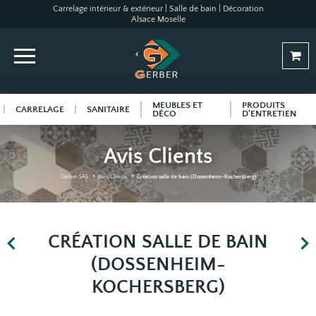
Carrelage intérieur & extérieur | Salle de bain | Décoration
Alsace Moselle
MEUBLES ET
PRODUITS
CARRELAGE
SANITAIRE
DÉCO
D'ENTRETIEN
Avis Clients
Gerber SAS
Avis Clients
Création salle de bain (Dossenheim-Kochersberg)
CRÉATION SALLE DE BAIN
(DOSSENHEIM-
KOCHERSBERG)