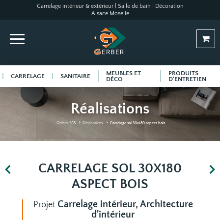
Carrelage intérieur & extérieur | Salle de bain | Décoration
Alsace Moselle
MEUBLES ET
PRODUITS
CARRELAGE
SANITAIRE
DÉCO
D'ENTRETIEN
Réalisations
Gerber SAS
Réalisations
Carrelage sol 30x180 aspect bois
CARRELAGE SOL 30X180
ASPECT BOIS
Carrelage intérieur, Architecture
Projet
d'intérieur