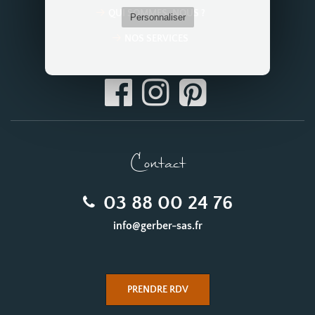
QUI SOMMES-NOUS ?
Personnaliser
NOS SERVICES
Contact
03 88 00 24 76
info@gerber-sas.fr
PRENDRE RDV