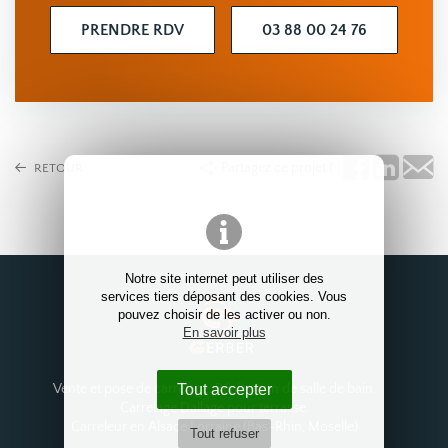
PRENDRE RDV
03 88 00 24 76
Partagez ce projet !
RETOUR
Notre site internet peut utiliser des
services tiers déposant des cookies. Vous
pouvez choisir de les activer ou non.
En savoir plus
Tout accepter
Vente et pose de carrelage. Réalisation de salle de bain.
Carrelage Dallage pour terrasse.
Carreleur en Alsace Lorraine (Bas-Rhin, Moselle)
Tout refuser