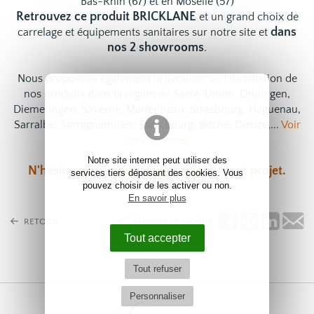
Bas-Rhin (67) et en Moselle (57)
Retrouvez ce produit BRICKLANE
et un grand choix de
dans
carrelage
et
équipements sanitaires
sur notre site et
nos 2 showrooms
.
Nous proposons également la livraison ou l'installation de
nos produits dans la région de Sarre-Union, Drulingen,
Diemeringen, Saverne, Marlenheim, Strasbourg, Haguenau,
Sarralbe, Sarreguemines, Sarrebourg, Bitche, Dieuze,...
Voir
nos services
Notre site internet peut utiliser des
N'hésitez pas à
nous contacter
pour tout projet.
services tiers déposant des cookies. Vous
pouvez choisir de les activer ou non.
En savoir plus
Partagez ce produit
RETOUR
Tout accepter
Tout refuser
Personnaliser