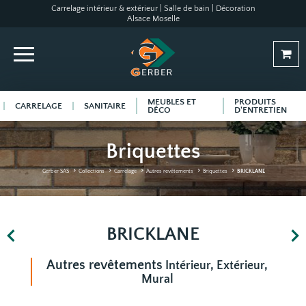
Carrelage intérieur & extérieur | Salle de bain | Décoration
Alsace Moselle
MEUBLES ET
PRODUITS
CARRELAGE
SANITAIRE
DÉCO
D'ENTRETIEN
Briquettes
Gerber SAS
Collections
Carrelage
Autres revêtements
Briquettes
BRICKLANE
BRICKLANE
Autres revêtements
Intérieur, Extérieur,
Mural